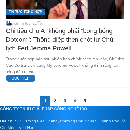
TIN TỨC TỔNG HỢP
Admin IdoTsc
Chi tiêu cho AI không phải “bong bóng
Dotcom”: Thông điệp then chốt từ Chủ
tịch Fed Jerome Powell
Trong cuộc họp báo sau phiên họp chính sách mới đây, Chủ tịch
Cục Dự trữ Liên bang Mỹ Jerome Powell khẳng định rằng làn
sóng đầu tư vào...
ĐỌC TIẾP
1
2
3
4
5
CÔNG TY TNHH GIẢI PHÁP CÔNG NGHỆ IDO
Địa chỉ :
84 Đường Cao Thắng, Phường Phú Nhuận, Thành Phố Hồ
Chí Minh, Việt Nam