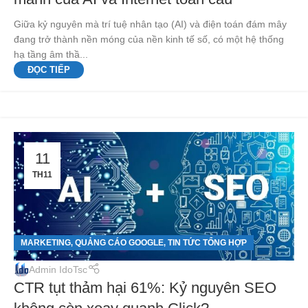
Giữa kỷ nguyên mà trí tuệ nhân tạo (AI) và điện toán đám mây
đang trở thành nền móng của nền kinh tế số, có một hệ thống
hạ tầng âm thầ...
ĐỌC TIẾP
11
TH11
MARKETING
QUẢNG CÁO GOOGLE
TIN TỨC TỔNG HỢP
,
,
Admin IdoTsc
CTR tụt thảm hại 61%: Kỷ nguyên SEO