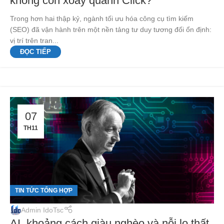
không còn xoay quanh Click?
Trong hơn hai thập kỷ, ngành tối ưu hóa công cụ tìm kiếm
(SEO) đã vận hành trên một nền tảng tư duy tương đối ổn định:
vị trí trên tran...
ĐỌC TIẾP
07
TH11
TIN TỨC TỔNG HỢP
Admin IdoTsc
AI, khoảng cách giàu nghèo và nỗi lo thất