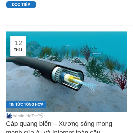
ĐỌC TIẾP
12
TH11
TIN TỨC TỔNG HỢP
Admin IdoTsc
Cáp quang biển – Xương sống mong
manh của AI và Internet toàn cầu