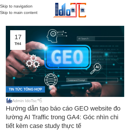
Skip to navigation
MENU
Skip to main content
17
TH4
TIN TỨC TỔNG HỢP
Admin IdoTsc
Hướng dẫn tạo báo cáo GEO website đo
lường AI Traffic trong GA4: Góc nhìn chi
tiết kèm case study thực tế