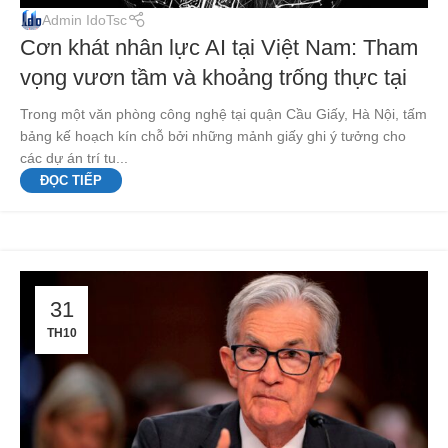
Admin IdoTsc
Cơn khát nhân lực AI tại Việt Nam: Tham
vọng vươn tầm và khoảng trống thực tại
Trong một văn phòng công nghệ tại quận Cầu Giấy, Hà Nội, tấm
bảng kế hoạch kín chỗ bởi những mảnh giấy ghi ý tưởng cho
các dự án trí tu...
ĐỌC TIẾP
31
TH10