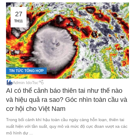
27
TH11
TIN TỨC TỔNG HỢP
Admin IdoTsc
AI có thể cảnh báo thiên tai như thế nào
và hiệu quả ra sao? Góc nhìn toàn cầu và
cơ hội cho Việt Nam
Trong bối cảnh khí hậu toàn cầu ngày càng hỗn loạn, thiên tai
xuất hiện với tần suất, quy mô và mức độ cực đoan vượt xa các
mô hình dự ...