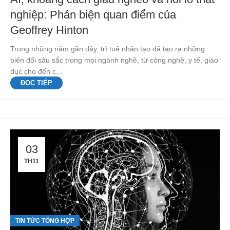
nghiệp: Phản biện quan điểm của
Geoffrey Hinton
Trong những năm gần đây, trí tuệ nhân tạo đã tạo ra những
biến đổi sâu sắc trong mọi ngành nghề, từ công nghệ, y tế, giáo
dục cho đến c...
ĐỌC TIẾP
03
TH11
TIN TỨC TỔNG HỢP