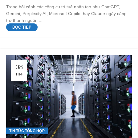
Trong bối cảnh các công cụ trí tuệ nhân tạo như ChatGPT,
Gemini, Perplexity AI, Microsoft Copilot hay Claude ngày càng
trở thành nguồn ...
ĐỌC TIẾP
08
TH4
TIN TỨC TỔNG HỢP