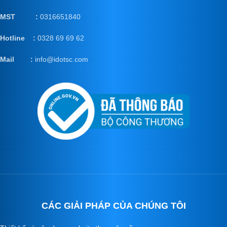
MST :
0316651840
Hotline :
0328 69 69 62
Mail
:
info@idotsc.com
CÁC GIẢI PHÁP CỦA CHÚNG TÔI