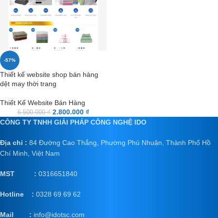
-57%
Thiết kế website shop bán hàng
dệt may thời trang
Thiết Kế Website Bán Hàng
2.800.000
₫
6.500.000
₫
CÔNG TY TNHH GIẢI PHÁP CÔNG NGHỆ IDO
Địa chỉ :
84 Đường Cao Thắng, Phường Phú Nhuận, Thành Phố Hồ
Chí Minh, Việt Nam
MST :
0316651840
Hotline :
0328 69 69 62
Mail
:
info@idotsc.com