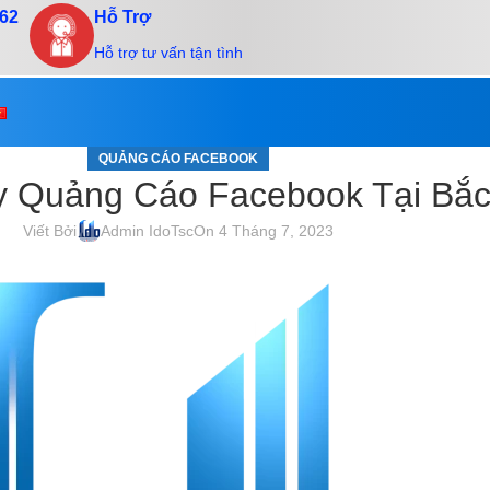
.62
Hỗ Trợ
Hỗ trợ tư vấn tận tình
QUẢNG CÁO FACEBOOK
y Quảng Cáo Facebook Tại Bắ
Viết Bởi
Admin IdoTsc
On 4 Tháng 7, 2023