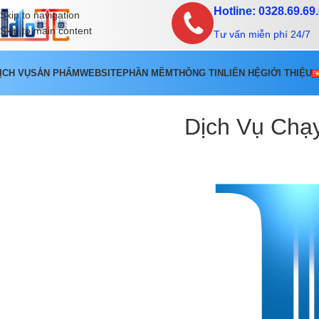
Hotline: 0328.69.69
Skip to navigation
Skip to main content
Tư vấn miễn phí 24/7
ỊCH VỤ
SẢN PHẨM
WEBSITE
PHẦN MỀM
THÔNG TIN
LIÊN HỆ
GIỚI THIỆU
Dịch Vụ Chạ