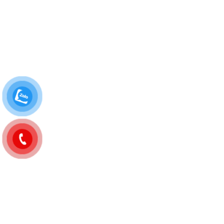
Tư vấn và thực hiện các chiến dịch
quảng cáo Facebook cho các khách
hàng tại Quảng Bình.
Tối ưu các chiến dịch quảng cáo
Facebook cho các khách hàng tại
Quảng Bình.
Kết nối tài khoản quảng cáo
facebook với tài khoản quảng cáo
bên thứ ba cho các khách hàng tại
Quảng Bình.
Chụp ảnh sản phẩm, thiết kế ảnh,
banner quảng cáo và bài đăng cho
các khách hàng tại Quảng Bình.
Quay clip quảng cáo, dàn dựng clip
quảng cáo, quay livestream cho các
khách hàng tại Quảng Bình.