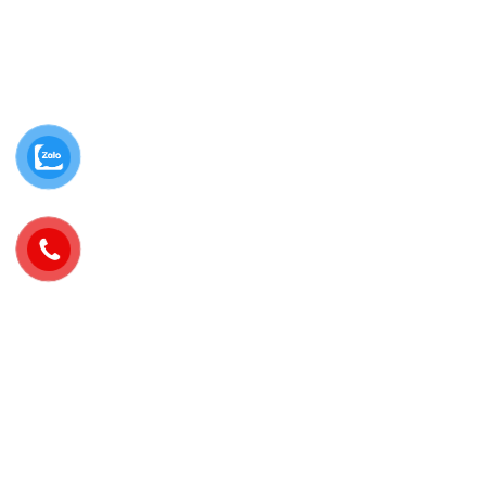
hàng tại Trà Vinh.
Tối ưu các chiến dịch quảng cáo
Facebook cho các khách hàng tại Trà
Vinh.
Kết nối tài khoản quảng cáo
facebook với tài khoản quảng cáo
bên thứ ba cho các khách hàng tại
Trà Vinh.
Chụp ảnh sản phẩm, thiết kế ảnh,
banner quảng cáo và bài đăng cho
các khách hàng tại Trà Vinh.
Quay clip quảng cáo, dàn dựng clip
quảng cáo, quay livestream cho các
khách hàng tại Trà Vinh.