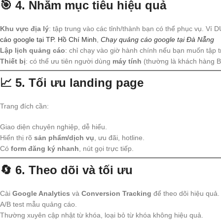
🎯 4.
Nhắm mục tiêu hiệu quả
Khu vực địa lý
: tập trung vào các tỉnh/thành bạn có thể phục vụ. Ví 
cáo google tại TP. Hồ Chí Minh
,
Chạy quảng cáo google tại Đà Nẵng
Lập lịch quảng cáo
: chỉ chạy vào giờ hành chính nếu bạn muốn tập 
Thiết bị
: có thể ưu tiên người dùng
máy tính
(thường là khách hàng B
📈 5.
Tối ưu landing page
Trang đích cần:
Giao diện chuyên nghiệp, dễ hiểu.
Hiển thị rõ
sản phẩm/dịch vụ
, ưu đãi, hotline.
Có
form đăng ký nhanh
, nút gọi trực tiếp.
🔄 6.
Theo dõi và tối ưu
Cài
Google Analytics
và
Conversion Tracking
để theo dõi hiệu quả.
A/B test mẫu quảng cáo.
Thường xuyên cập nhật từ khóa, loại bỏ từ khóa không hiệu quả.