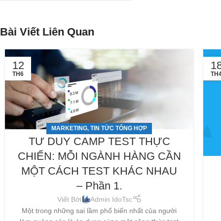
Bài Viết Liên Quan
12
1
TH6
TH
MARKETING
TIN TỨC TỔNG HỢP
,
TƯ DUY CAMP TEST THỰC
CHIẾN: MỖI NGÀNH HÀNG CẦN
MỘT CÁCH TEST KHÁC NHAU
– Phần 1.
Viết Bởi
Admin IdoTsc
Một trong những sai lầm phổ biến nhất của người