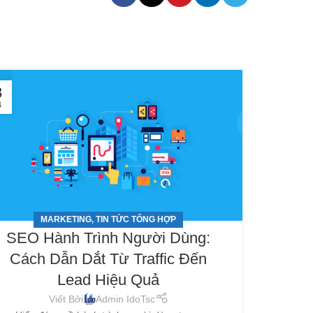
8
17
4
TH4
MARKETING
TIN TỨC TỔNG HỢP
,
SEO Hành Trình Người Dùng:
Hư
Cách Dẫn Dắt Từ Traffic Đến
webs
Lead Hiệu Quả
GA4:
Viết Bởi
Admin IdoTsc