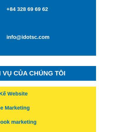
+84 328 69 69 62
info@idotsc.com
H VỤ CỦA CHÚNG TÔI
 Kế Website
e Marketing
ook marketing