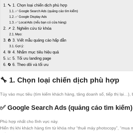
🔧 1. Chọn loại chiến dịch phù hợp
✅ Google Search Ads (quảng cáo tìm kiếm)
✅ Google Display Ads
✅ Local Ads (nếu bạn có cửa hàng)
📌 2. Nghiên cứu từ khóa
Mẹo:
🧲 3. Viết mẫu quảng cáo hấp dẫn
Gợi ý:
🎯 4. Nhắm mục tiêu hiệu quả
📈 5. Tối ưu landing page
🔄 6. Theo dõi và tối ưu
🔧 1.
Chọn loại chiến dịch phù hợp
Tùy vào mục tiêu (tìm kiếm khách hàng, tăng doanh số, tiếp thị lại…),
✅
Google Search Ads
(quảng cáo tìm kiếm)
Phù hợp nhất cho lĩnh vực này.
Hiển thị khi khách hàng tìm từ khóa như “thuê máy photocopy”, “mua