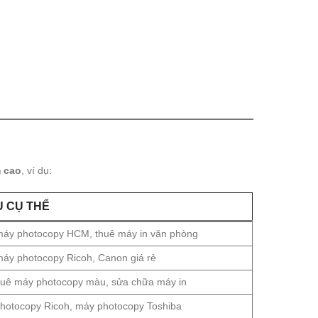
m cao
, ví dụ:
Ụ CỤ THỂ
máy photocopy HCM, thuê máy in văn phòng
áy photocopy Ricoh, Canon giá rẻ
huê máy photocopy màu, sửa chữa máy in
hotocopy Ricoh, máy photocopy Toshiba