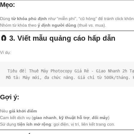
Mẹo:
Dùng
từ khóa phủ định
như “miễn phí”, “cũ hỏng” để tránh click khôn
Nhóm từ khóa theo
ý định người dùng
(thuê vs. mua).
🧲 3.
Viết mẫu quảng cáo hấp dẫn
Ví dụ:
Tiêu đề: Thuê Máy Photocopy Giá Rẻ - Giao Nhanh 2h T
Mô tả: Máy mới, đa chức năng. Giá chỉ từ 500k/tháng. 
Gợi ý:
Nêu
giá khởi điểm
Cam kết dịch vụ (
giao nhanh
,
kỹ thuật hỗ trợ
,
đổi máy
)
Sử dụng
tiện ích mở rộng
: gọi điện, vị trí, liên kết trang con.