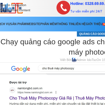
Hotline: 0328.69.69
Skip to navigation
Skip to main content
Tư vấn miễn phí 24/7
ỊCH VỤ
SẢN PHẨM
WEBSITE
PHẦN MỀM
THÔNG TIN
LIÊN HỆ
GIỚI THIỆU
QUẢNG CÁO GOO
Chạy quảng cáo google ads ch
máy photo
Viết Bởi
Admin IdoTsc
On 1