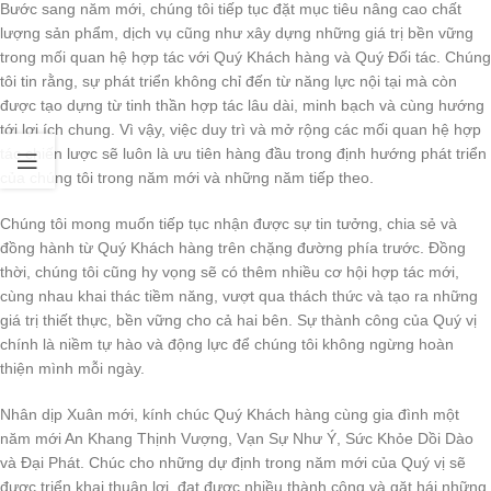
Bước sang năm mới, chúng tôi tiếp tục đặt mục tiêu nâng cao chất
lượng sản phẩm, dịch vụ cũng như xây dựng những giá trị bền vững
trong mối quan hệ hợp tác với Quý Khách hàng và Quý Đối tác. Chúng
tôi tin rằng, sự phát triển không chỉ đến từ năng lực nội tại mà còn
được tạo dựng từ tinh thần hợp tác lâu dài, minh bạch và cùng hướng
tới lợi ích chung. Vì vậy, việc duy trì và mở rộng các mối quan hệ hợp
tác chiến lược sẽ luôn là ưu tiên hàng đầu trong định hướng phát triển
của chúng tôi trong năm mới và những năm tiếp theo.
Chúng tôi mong muốn tiếp tục nhận được sự tin tưởng, chia sẻ và
đồng hành từ Quý Khách hàng trên chặng đường phía trước. Đồng
thời, chúng tôi cũng hy vọng sẽ có thêm nhiều cơ hội hợp tác mới,
cùng nhau khai thác tiềm năng, vượt qua thách thức và tạo ra những
giá trị thiết thực, bền vững cho cả hai bên. Sự thành công của Quý vị
chính là niềm tự hào và động lực để chúng tôi không ngừng hoàn
thiện mình mỗi ngày.
Nhân dịp Xuân mới, kính chúc Quý Khách hàng cùng gia đình một
năm mới An Khang Thịnh Vượng, Vạn Sự Như Ý, Sức Khỏe Dồi Dào
và Đại Phát. Chúc cho những dự định trong năm mới của Quý vị sẽ
được triển khai thuận lợi, đạt được nhiều thành công và gặt hái những