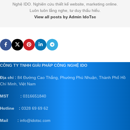
Nghệ IDO. Nghiên cứu thiết kế website, marketing online.
Luôn luôn lắng nghe, tư duy thấu hiểu.
View all posts by Admin IdoTsc
CÔNG TY TNHH GIẢI PHÁP CÔNG NGHỆ IDO
Địa chỉ :
84 Đường Cao Thắng, Phường Phú Nhuận, Thành Phố Hồ
Chí Minh, Việt Nam
MST :
0316651840
Hotline :
0328 69 69 62
Mail
:
info@idotsc.com