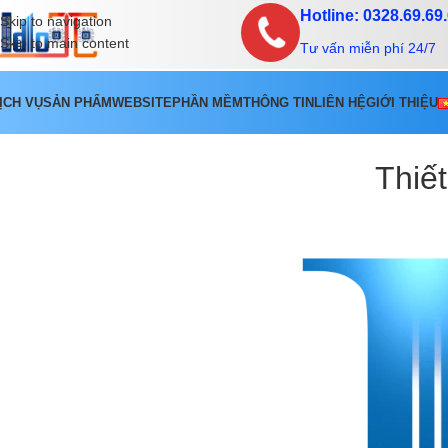
Hotline: 0328.69.69
Skip to navigation
Skip to main content
Tư vấn miễn phí 24/7
ỊCH VỤ
SẢN PHẨM
WEBSITE
PHẦN MỀM
THÔNG TIN
LIÊN HỆ
GIỚI THIỆU
Thiế