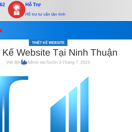
.62
Hỗ Trợ
Hỗ trợ tư vấn tận tình
THIẾT KẾ WEBSITE
t Kế Website Tại Ninh Thuận
Viết Bởi
Admin IdoTsc
On 3 Tháng 7, 2023