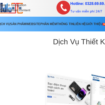
Hotline: 0328.69.69
Skip to navigation
Skip to main content
Tư vấn miễn phí 24/7
ỊCH VỤ
SẢN PHẨM
WEBSITE
PHẦN MỀM
THÔNG TIN
LIÊN HỆ
GIỚI THIỆU
Dịch Vụ Thiết 