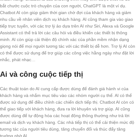
bắt chước cuộc trò chuyện của con người, ChatGPT là một ví dụ.
Chatbot AI còn giúp giảm thời gian chờ đợi của khách hàng và giảm
nhu cầu về nhân viên dịch vụ khách hàng. AI cũng tham gia vào giao
tiếp trực tuyến, với các trợ lý ảo dựa trên AI như Siri, Alexa và Google
Assistant có thể trả lời các câu hỏi và điều khiển các thiết bị thông
minh. AI còn giúp cải thiện độ chính xác của phần mềm nhận dạng
giọng nói để mọi người tương tác với các thiết bị dễ hơn. Trợ lý AI còn
có thể được sử dụng để trợ giúp các công việc hằng ngày như đặt lời
nhắc, phát nhạc…
Ai và công cuộc tiếp thị
Các thuật toán do AI cung cấp được dùng để đánh giá hành vi của
khách hàng và nhắm mục tiêu vào các nhóm người cụ thể. AI có thể
được sử dụng để điều chỉnh các chiến dịch tiếp thị. Chatbot AI còn có
thể giao tiếp với khách hàng, đưa ra lời khuyên và trợ giúp. AI cũng
được dùng để tự động hóa các hoạt động thông thường như trả lời
email và dịch vụ khách hàng. Các nhà tiếp thị có thể cải thiện mức độ
tương tác của người tiêu dùng, tăng chuyển đổi và thúc đẩy tăng
trưởng nhờ AI.