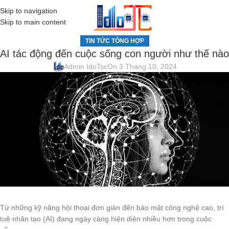
Skip to navigation
MENU
Skip to main content
TIN TỨC TỔNG HỢP
AI tác động đến cuộc sống con người như thế nào
Admin IdoTsc
On 3 Tháng 10, 2024
Từ những kỹ năng hội thoại đơn giản đến bảo mật công nghệ cao, trí
tuệ nhân tạo (AI) đang ngày càng hiện diện nhiều hơn trong cuộc