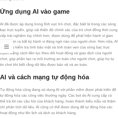
Ứng dụng AI vào game
AI đã được áp dụng trong lĩnh vực trò chơi, đặc biệt là trong các sòng
bạc trực tuyến, giúp cải thiện độ chính xác của trò chơi đồng thời cung
cấp trải nghiệm tùy chỉnh hơn, được dùng để phát hiện hành vi gian
lận và tìm ra bất kỳ hành vi đáng ngờ nào của người chơi. Hơn nữa, AI
còn giúp kiểm tra tính bảo mật và tính toàn vẹn của sòng bạc trực
tuyến bằng cách liên tục theo dõi hoạt động và giao dịch của người
chơi, góp phần tạo ra môi trường an toàn cho người chơi, giúp họ tự
tin chơi khi biết rằng dữ liệu được bảo vệ và an toàn.
AI và cách mạng tự động hóa
Tự động hóa cũng đang sử dụng AI với phần mềm được phát triển để
tự động hóa các công việc thường ngày. Các bot do AI cung cấp có
thể trả lời các câu hỏi của khách hàng, hoàn thành biểu mẫu và thậm
chí phân tích dữ liệu. AI cũng có thể được dùng để tự động hóa các
hoạt động như lên lịch và dịch vụ khách hàng.