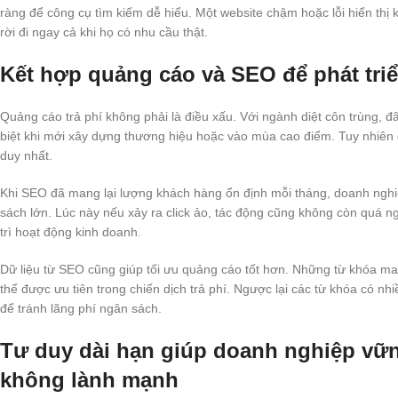
ràng để công cụ tìm kiếm dễ hiểu. Một website chậm hoặc lỗi hiển th
rời đi ngay cả khi họ có nhu cầu thật.
Kết hợp quảng cáo và SEO để phát tri
Quảng cáo trả phí không phải là điều xấu. Với ngành diệt côn trùng, 
biệt khi mới xây dựng thương hiệu hoặc vào mùa cao điểm. Tuy nhiên q
duy nhất.
Khi SEO đã mang lại lượng khách hàng ổn định mỗi tháng, doanh nghi
sách lớn. Lúc này nếu xảy ra click ảo, tác động cũng không còn quá 
trì hoạt động kinh doanh.
Dữ liệu từ SEO cũng giúp tối ưu quảng cáo tốt hơn. Những từ khóa man
thể được ưu tiên trong chiến dịch trả phí. Ngược lại các từ khóa có nh
để tránh lãng phí ngân sách.
Tư duy dài hạn giúp doanh nghiệp vữn
không lành mạnh