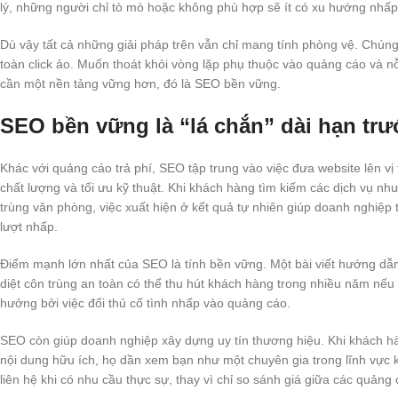
lý, những người chỉ tò mò hoặc không phù hợp sẽ ít có xu hướng nhấ
Dù vậy tất cả những giải pháp trên vẫn chỉ mang tính phòng vệ. Chúng 
toàn click ảo. Muốn thoát khỏi vòng lặp phụ thuộc vào quảng cáo và nỗ
cần một nền tảng vững hơn, đó là SEO bền vững.
SEO bền vững là “lá chắn” dài hạn trư
Khác với quảng cáo trả phí, SEO tập trung vào việc đưa website lên vị 
chất lượng và tối ưu kỹ thuật. Khi khách hàng tìm kiếm các dịch vụ như
trùng văn phòng, việc xuất hiện ở kết quả tự nhiên giúp doanh nghiệp
lượt nhấp.
Điểm mạnh lớn nhất của SEO là tính bền vững. Một bài viết hướng dẫn 
diệt côn trùng an toàn có thể thu hút khách hàng trong nhiều năm nếu 
hưởng bởi việc đối thủ cố tình nhấp vào quảng cáo.
SEO còn giúp doanh nghiệp xây dựng uy tín thương hiệu. Khi khách hàn
nội dung hữu ích, họ dần xem bạn như một chuyên gia trong lĩnh vực k
liên hệ khi có nhu cầu thực sự, thay vì chỉ so sánh giá giữa các quảng 