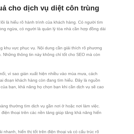
ả cho dịch vụ diệt côn trùng
lõi là hiểu rõ hành trình của khách hàng. Có người tìm
hòng ngừa, có người là quản lý tòa nhà cần hợp đồng dài
ừng khu vực phục vụ. Nội dung cần giải thích rõ phương
h. Những thông tin này không chỉ tốt cho SEO mà còn
 mối, vì sao gián xuất hiện nhiều vào mùa mưa, cách
iai đoạn khách hàng còn đang tìm hiểu. Đây là nguồn
 của bạn, khả năng họ chọn bạn khi cần dịch vụ sẽ cao
àng thường tìm dịch vụ gần nơi ở hoặc nơi làm việc.
ố điện thoại trên các nền tảng giúp tăng khả năng hiển
nhanh, hiển thị tốt trên điện thoại và có cấu trúc rõ