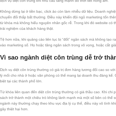
dịch vụ diệt côn trùng khi nhu cầu tăng mạnh do thời tiết nóng ẩm.
Không dừng lại ở tiền bạc, click ảo còn làm nhiễu dữ liệu. Doanh nghiệ
chuyển đổi thấp bất thường. Điều này khiến đội ngũ marketing tốn thêm
từ khóa mà không hiểu nguyên nhân gốc rễ. Trong khi đó website có th
trải nghiệm của khách hàng thật.
Tệ hơn nữa, khi quảng cáo liên tục bị “đốt” ngân sách mà không tạo r
vào marketing số. Họ hoặc tăng ngân sách trong vô vọng, hoặc cắt giả
Vì sao ngành diệt côn trùng dễ trở thà
Dịch vụ diệt côn trùng thường có giá trị đơn hàng tương đối cao so v
lý mối cho nhà ở hoặc văn phòng có thể mang lại doanh thu đáng kể. Ch
biệt tại các thành phố lớn.
Từ khóa liên quan đến diệt côn trùng thường có giá thầu cao. Khi chi p
sách trở thành một chiêu trò không lành mạnh mà một số bên có thể s
ngành này thường chạy theo khu vực địa lý cụ thể, điều này vô tình khi
gây thiệt hại hơn.