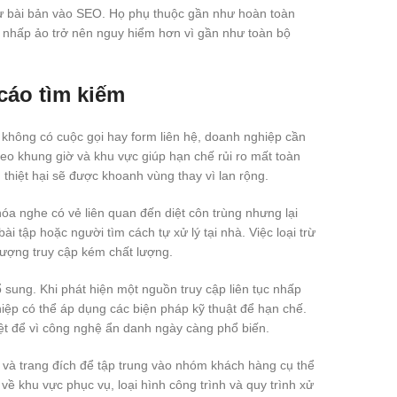
ư bài bản vào SEO. Họ phụ thuộc gần như hoàn toàn
ú nhấp ảo trở nên nguy hiểm hơn vì gần như toàn bộ
cáo tìm kiếm
 không có cuộc gọi hay form liên hệ, doanh nghiệp cần
theo khung giờ và khu vực giúp hạn chế rủi ro mất toàn
 thiệt hại sẽ được khoanh vùng thay vì lan rộng.
óa nghe có vẻ liên quan đến diệt côn trùng nhưng lại
ài tập hoặc người tìm cách tự xử lý tại nhà. Việc loại trừ
ượng truy cập kém chất lượng.
ổ sung. Khi phát hiện một nguồn truy cập liên tục nhấp
iệp có thể áp dụng các biện pháp kỹ thuật để hạn chế.
ệt để vì công nghệ ẩn danh ngày càng phổ biến.
áo và trang đích để tập trung vào nhóm khách hàng cụ thể
về khu vực phục vụ, loại hình công trình và quy trình xử