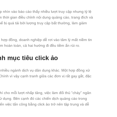
p nhìn vào báo cáo thấy nhiều lượt truy cập nhưng tỷ lệ
 thời gian điều chỉnh nội dung quảng cáo, trang đích và
ể bị quá tải bởi lượng truy cập bất thường, làm giảm
a hợp đồng, doanh nghiệp dễ rơi vào tâm lý mất niềm tin
m hoàn toàn, cả hai hướng đi đều tiềm ẩn rủi ro.
nh mục tiêu click ảo
ới nhiều ngành dịch vụ dân dụng khác. Một hợp đồng xử
ính vì vậy cạnh tranh giữa các đơn vị rất gay gắt, đặc
hí cho mỗi lượt nhấp tăng, việc làm đối thủ “cháy” ngân
ử dụng. Bên cạnh đó các chiến dịch quảng cáo trong
ến việc tấn công bằng click ảo trở nên tập trung và dễ