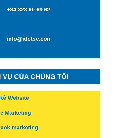
+84 328 69 69 62
info@idotsc.com
H VỤ CỦA CHÚNG TÔI
 Kế Website
e Marketing
ook marketing