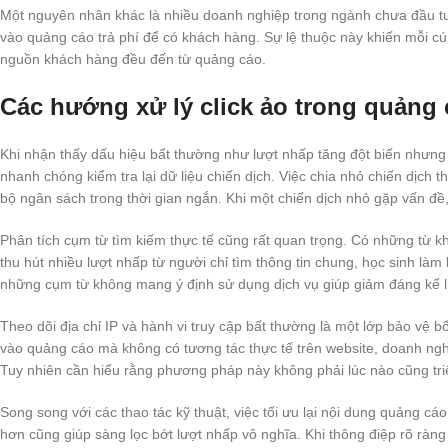
Một nguyên nhân khác là nhiều doanh nghiệp trong ngành chưa đầu t
vào quảng cáo trả phí để có khách hàng. Sự lệ thuộc này khiến mỗi c
nguồn khách hàng đều đến từ quảng cáo.
Các hướng xử lý click ảo trong quảng 
Khi nhận thấy dấu hiệu bất thường như lượt nhấp tăng đột biến nhưng
nhanh chóng kiểm tra lại dữ liệu chiến dịch. Việc chia nhỏ chiến dịch 
bộ ngân sách trong thời gian ngắn. Khi một chiến dịch nhỏ gặp vấn đề,
Phân tích cụm từ tìm kiếm thực tế cũng rất quan trọng. Có những từ kh
thu hút nhiều lượt nhấp từ người chỉ tìm thông tin chung, học sinh làm b
những cụm từ không mang ý định sử dụng dịch vụ giúp giảm đáng kể l
Theo dõi địa chỉ IP và hành vi truy cập bất thường là một lớp bảo vệ b
vào quảng cáo mà không có tương tác thực tế trên website, doanh ngh
Tuy nhiên cần hiểu rằng phương pháp này không phải lúc nào cũng tri
Song song với các thao tác kỹ thuật, việc tối ưu lại nội dung quảng c
hơn cũng giúp sàng lọc bớt lượt nhấp vô nghĩa. Khi thông điệp rõ ràng 