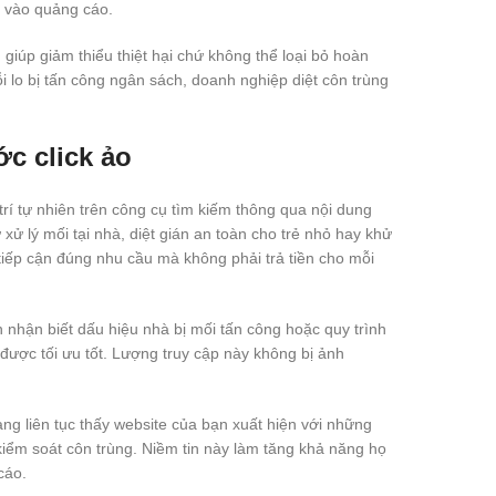
p vào quảng cáo.
giúp giảm thiểu thiệt hại chứ không thể loại bỏ hoàn
i lo bị tấn công ngân sách, doanh nghiệp diệt côn trùng
ớc click ảo
trí tự nhiên trên công cụ tìm kiếm thông qua nội dung
 xử lý mối tại nhà, diệt gián an toàn cho trẻ nhỏ hay khử
 tiếp cận đúng nhu cầu mà không phải trả tiền cho mỗi
nhận biết dấu hiệu nhà bị mối tấn công hoặc quy trình
được tối ưu tốt. Lượng truy cập này không bị ảnh
g liên tục thấy website của bạn xuất hiện với những
iểm soát côn trùng. Niềm tin này làm tăng khả năng họ
cáo.