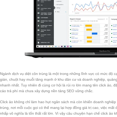
Ngành dịch vụ diệt côn trùng là một trong những lĩnh vực có mức độ cạ
gián, chuột hay muỗi tăng mạnh ở khu dân cư và doanh nghiệp, quảng 
nhanh nhất. Tuy nhiên đi cùng cơ hội là rủi ro lớn mang tên click ảo,
cáo trả phí mà chưa xây dựng nền tảng SEO vững chắc.
Click ảo không chỉ làm hao hụt ngân sách mà còn khiến doanh nghiệp 
trùng, nơi mỗi cuộc gọi có thể mang lại hợp đồng giá trị cao, việc mất
nhấp vô nghĩa là tổn thất rất lớn. Vì vậy câu chuyện hạn chế click ảo 