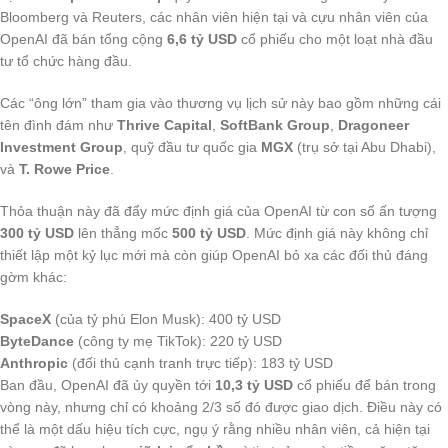
Bloomberg và Reuters, các nhân viên hiện tại và cựu nhân viên của
OpenAI đã bán tổng cộng
6,6 tỷ USD
cổ phiếu cho một loạt nhà đầu
tư tổ chức hàng đầu.
Các “ông lớn” tham gia vào thương vụ lịch sử này bao gồm những cái
tên đình đám như
Thrive Capital
,
SoftBank Group
,
Dragoneer
Investment Group
, quỹ đầu tư quốc gia
MGX
(trụ sở tại Abu Dhabi),
và
T. Rowe Price
.
Thỏa thuận này đã đẩy mức định giá của OpenAI từ con số ấn tượng
300 tỷ USD
lên thẳng mốc
500 tỷ USD
. Mức định giá này không chỉ
thiết lập một kỷ lục mới mà còn giúp OpenAI bỏ xa các đối thủ đáng
gờm khác:
SpaceX
(của tỷ phú Elon Musk): 400 tỷ USD
ByteDance
(công ty mẹ TikTok): 220 tỷ USD
Anthropic
(đối thủ cạnh tranh trực tiếp): 183 tỷ USD
Ban đầu, OpenAI đã ủy quyền tới
10,3 tỷ USD
cổ phiếu để bán trong
vòng này, nhưng chỉ có khoảng 2/3 số đó được giao dịch. Điều này có
thể là một dấu hiệu tích cực, ngụ ý rằng nhiều nhân viên, cả hiện tại