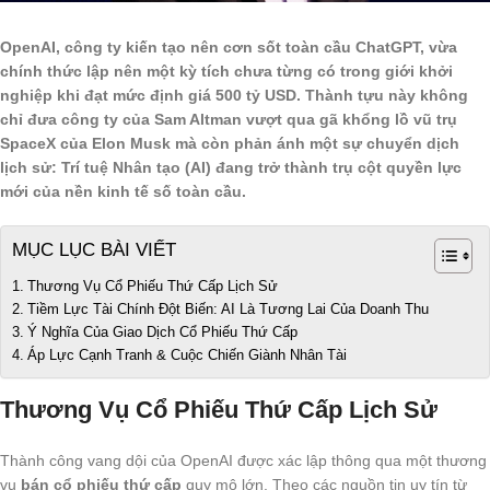
OpenAI, công ty kiến tạo nên cơn sốt toàn cầu ChatGPT, vừa
chính thức lập nên một kỳ tích chưa từng có trong giới khởi
nghiệp khi đạt mức định giá 500 tỷ USD. Thành tựu này không
chỉ đưa công ty của Sam Altman vượt qua gã khổng lồ vũ trụ
SpaceX của Elon Musk mà còn phản ánh một sự chuyển dịch
lịch sử: Trí tuệ Nhân tạo (AI) đang trở thành trụ cột quyền lực
mới của nền kinh tế số toàn cầu.
MỤC LỤC BÀI VIẾT
Thương Vụ Cổ Phiếu Thứ Cấp Lịch Sử
Tiềm Lực Tài Chính Đột Biến: AI Là Tương Lai Của Doanh Thu
Ý Nghĩa Của Giao Dịch Cổ Phiếu Thứ Cấp
Áp Lực Cạnh Tranh & Cuộc Chiến Giành Nhân Tài
Thương Vụ Cổ Phiếu Thứ Cấp Lịch Sử
Thành công vang dội của OpenAI được xác lập thông qua một thương
vụ
bán cổ phiếu thứ cấp
quy mô lớn. Theo các nguồn tin uy tín từ