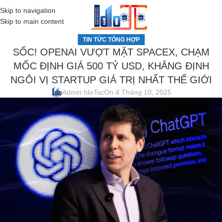
Skip to navigation
MENU
Skip to main content
TIN TỨC TỔNG HỢP
SỐC! OPENAI VƯỢT MẶT SPACEX, CHẠM
MỐC ĐỊNH GIÁ 500 TỶ USD, KHẲNG ĐỊNH
NGÔI VỊ STARTUP GIÁ TRỊ NHẤT THẾ GIỚI
Admin IdoTsc
On 4 Tháng 10, 2025