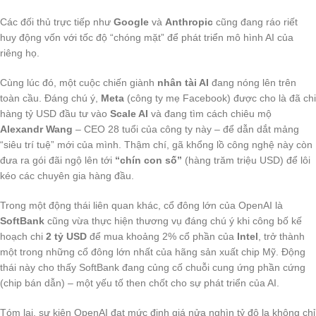
Các đối thủ trực tiếp như
Google
và
Anthropic
cũng đang ráo riết
huy động vốn với tốc độ “chóng mặt” để phát triển mô hình AI của
riêng họ.
Cùng lúc đó, một cuộc chiến giành
nhân tài AI
đang nóng lên trên
toàn cầu. Đáng chú ý,
Meta
(công ty mẹ Facebook) được cho là đã chi
hàng tỷ USD đầu tư vào
Scale AI
và đang tìm cách chiêu mộ
Alexandr Wang
– CEO 28 tuổi của công ty này – để dẫn dắt mảng
“siêu trí tuệ” mới của mình. Thậm chí, gã khổng lồ công nghệ này còn
đưa ra gói đãi ngộ lên tới
“chín con số”
(hàng trăm triệu USD) để lôi
kéo các chuyên gia hàng đầu.
Trong một động thái liên quan khác, cổ đông lớn của OpenAI là
SoftBank
cũng vừa thực hiện thương vụ đáng chú ý khi công bố kế
hoạch chi
2 tỷ USD
để mua khoảng 2% cổ phần của
Intel
, trở thành
một trong những cổ đông lớn nhất của hãng sản xuất chip Mỹ. Động
thái này cho thấy SoftBank đang củng cố chuỗi cung ứng phần cứng
(chip bán dẫn) – một yếu tố then chốt cho sự phát triển của AI.
Tóm lại, sự kiện OpenAI đạt mức định giá nửa nghìn tỷ đô la không chỉ