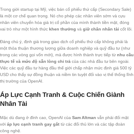
Trong giới startup tại Mỹ, việc bán cổ phiếu thứ cấp (Secondary Sale)
là một cơ chế quan trọng. Nó cho phép các nhân viên sớm và cựu
nhân viên chuyển hóa giá trị cổ phần của mình thành tiền mặt, đóng
vai trò như một hình thức
khen thưởng
và
giữ chân nhân tài
cốt lõi.
Đáng chú ý, định giá trong giao dịch cổ phiếu thứ cấp không phải là
một thỏa thuận thương lượng giữa doanh nghiệp và quỹ đầu tư (như
trong các vòng gọi vốn mới), mà được hình thành trực tiếp từ
nhu cầu
thực tế và mức độ sẵn lòng chi trả
của các nhà đầu tư bên ngoài.
Việc các quỹ đầu tư hàng đầu thế giới chấp nhận mức định giá 500 tỷ
USD cho thấy sự đồng thuận và niềm tin tuyệt đối vào vị thế thống lĩnh
thị trường của OpenAI.
Áp Lực Cạnh Tranh & Cuộc Chiến Giành
Nhân Tài
Mặc dù đang ở đỉnh cao, OpenAI của
Sam Altman
vẫn phải đối mặt
với
áp lực cạnh tranh gay gắt
từ các đối thủ lớn và các tập đoàn
công nghệ.