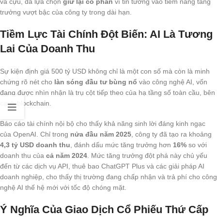
và cựu, đã lựa chọn
giữ lại cổ phần
vì tin tưởng vào tiềm năng tăng
trưởng vượt bậc của công ty trong dài hạn.
Tiềm Lực Tài Chính Đột Biến: AI Là Tương
Lai Của Doanh Thu
Sự kiện định giá 500 tỷ USD không chỉ là một con số mà còn là minh
chứng rõ nét cho
làn sóng đầu tư bùng nổ
vào công nghệ AI, vốn
đang được nhìn nhận là trụ cột tiếp theo của hạ tầng số toàn cầu, bên
cạnh blockchain.
Báo cáo tài chính nội bộ cho thấy khả năng sinh lời đáng kinh ngạc
của OpenAI. Chỉ trong
nửa đầu năm 2025
, công ty đã tạo ra khoảng
4,3 tỷ USD doanh thu
, đánh dấu mức tăng trưởng hơn
16%
so với
doanh thu của
cả năm 2024
. Mức tăng trưởng đột phá này chủ yếu
đến từ các dịch vụ API, thuê bao ChatGPT Plus và các giải pháp AI
doanh nghiệp, cho thấy thị trường đang chấp nhận và trả phí cho công
nghệ AI thế hệ mới với tốc độ chóng mặt.
Ý Nghĩa Của Giao Dịch Cổ Phiếu Thứ Cấp