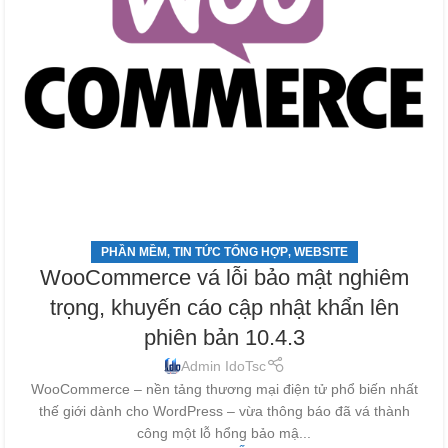
PHẦN MỀM
TIN TỨC TỔNG HỢP
WEBSITE
,
,
WooCommerce vá lỗi bảo mật nghiêm
trọng, khuyến cáo cập nhật khẩn lên
phiên bản 10.4.3
Admin IdoTsc
WooCommerce – nền tảng thương mại điện tử phổ biến nhất
thế giới dành cho WordPress – vừa thông báo đã vá thành
công một lỗ hổng bảo mậ...