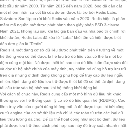
bắt đầu từ năm 2009. Từ năm 2015 đến năm 2020, ông đã dẫn dắt
một nhóm nhân sự cốt lõi của dự án được tài trợ bởi Redis Labs.
Salvatore Sanfilippo rời khỏi Redis vào năm 2020. Redis hiện là phần
mềm mã nguồn mở được phát hành theo giấy phép BSD 3-clause.
Năm 2021, không lâu sau khi tác giả ban đầu và nhà bảo trì chính rời
khỏi dự án, Redis Labs đã xóa từ “Labs” khỏi tên và hiện được biết
đến đơn giản là “Redis”.
Redis là một dạng cơ sở dữ liệu được phát triển trên ý tưởng về một
hệ thống vừa có thể được là hệ lưu trữ dữ liệu vừa có thể là một bộ
đệm cùng một lúc. Nó được thiết kế sao cho dữ liệu luôn được sửa đổi
và đọc từ bộ nhớ chính của máy tính, tuy nhiên nó cũng hỗ trợ lưu trữ
trên đĩa nhưng ở định dạng không phù hợp để truy cập dữ liệu ngẫu
nhiên. Định dạng dữ liệu lưu trữ được thiết kế để có thể tái định dạng
tái cấu trúc vào bộ nhớ sau khi hệ thống khởi động lại.
Với cách tổ chức này, Redis cung cấp một mô hình dữ liệu rất khác
thường so với hệ thống quản lý cơ sở dữ liệu quan hệ (RDBMS). Các
lệnh truy vấn của người dùng không mô tả để được thực thi bởi công
cụ từ engine của cơ sở dữ liệu mà chỉ là các toán tử trên các loại dữ
liệu trừu tượng đã cho. Để có thể hoạt động như một bộ đệm, dữ liệu
phải được lưu trữ theo cách phù hợp sau này để truy xuất nhanh nhất.