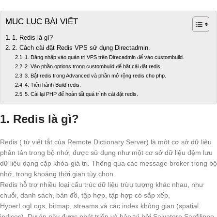
MỤC LỤC BÀI VIẾT
1. Redis là gì?
2. Cách cài đặt Redis VPS sử dụng Directadmin.
1. Đăng nhập vào quản trị VPS trên Direcadmin để vào custombuild.
2. Vào phần options trong custombuild để bật cài đặt redis.
3. Bật redis trong Advanced và phần mở rộng redis cho php.
4. Tiến hành Build redis.
5. Cài lại PHP để hoàn tất quá trình cài đặt redis.
1. Redis là gì?
Redis ( từ viết tắt của Remote Dictionary Server) là một cơ sở dữ liệu
phân tán trong bộ nhớ, được sử dụng như một cơ sở dữ liệu đệm lưu
dữ liệu dạng cặp khóa-giá trị. Thông qua các message broker trong bộ
nhớ, trong khoảng thời gian tùy chọn.
Redis hỗ trợ nhiều loại cấu trúc dữ liệu trừu tượng khác nhau, như
chuỗi, danh sách, bản đồ, tập hợp, tập hợp có sắp xếp,
HyperLogLogs, bitmap, streams và các index không gian (spatial
indices). Dự án này được phát triển và bảo trì bởi Salvatore Sanfilippo,