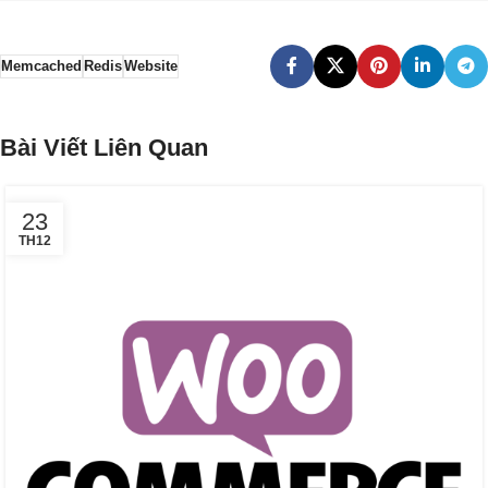
Memcached
Redis
Website
Bài Viết Liên Quan
23
TH12