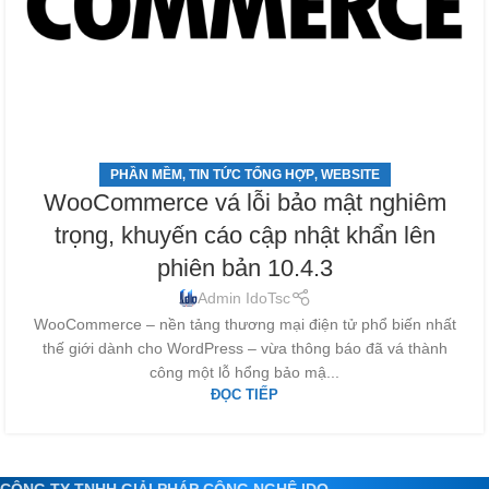
PHẦN MỀM
TIN TỨC TỔNG HỢP
WEBSITE
,
,
WooCommerce vá lỗi bảo mật nghiêm
trọng, khuyến cáo cập nhật khẩn lên
phiên bản 10.4.3
Admin IdoTsc
WooCommerce – nền tảng thương mại điện tử phổ biến nhất
thế giới dành cho WordPress – vừa thông báo đã vá thành
công một lỗ hổng bảo mậ...
ĐỌC TIẾP
CÔNG TY TNHH GIẢI PHÁP CÔNG NGHỆ IDO